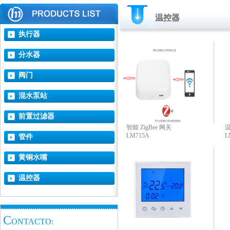
温控器
执行器
分水器
阀门
混水泵站
前置过滤器
智能 ZigBee 网关
LM715A
L
管件
黄铜水嘴
温控器
C
ONTACTO: