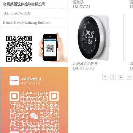
温控器
台州莱盟流体控制有限公司
LM-DV321
L
TEL: 13967635638
E-mail:
Havc@Laimeng-fluid.com
水暖液晶温控器
LM-DV365RF
L
<
1
2
>